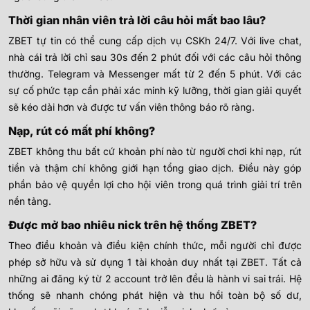
Thời gian nhân viên trả lời câu hỏi mất bao lâu?
ZBET tự tin có thể cung cấp dịch vụ CSKh 24/7. Với live chat,
nhà cái trả lời chỉ sau 30s đến 2 phút đối với các câu hỏi thông
thường. Telegram và Messenger mất từ 2 đến 5 phút. Với các
sự cố phức tạp cần phải xác minh kỹ lưỡng, thời gian giải quyết
sẽ kéo dài hơn và được tư vấn viên thông báo rõ ràng.
Nạp, rút có mất phí không?
ZBET không thu bất cứ khoản phí nào từ người chơi khi nạp, rút
tiền và thậm chí không giới hạn tổng giao dịch. Điều này góp
phần bảo vệ quyền lợi cho hội viên trong quá trình giải trí trên
nền tảng.
Được mở bao nhiêu nick trên hệ thống ZBET?
Theo điều khoản và điều kiện chính thức, mỗi người chỉ được
phép sở hữu và sử dụng 1 tài khoản duy nhất tại ZBET. Tất cả
những ai đăng ký từ 2 account trở lên đều là hành vi sai trái. Hệ
thống sẽ nhanh chóng phát hiện và thu hồi toàn bộ số dư,