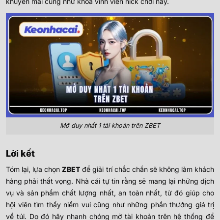
khuyến mãi cũng như khoá vĩnh viễn nick chơi này.
Mở duy nhất 1 tài khoản trên ZBET
Lời kết
Tóm lại, lựa chọn
ZBET
để giải trí chắc chắn sẽ không làm khách
hàng phải thất vọng. Nhà cái tự tin rằng sẽ mang lại những dịch
vụ và sản phẩm chất lượng nhất, an toàn nhất, từ đó giúp cho
hội viên tìm thấy niềm vui cũng như những phần thưởng giá trị
về túi. Do đó hãy nhanh chóng mở tài khoản trên hệ thống để