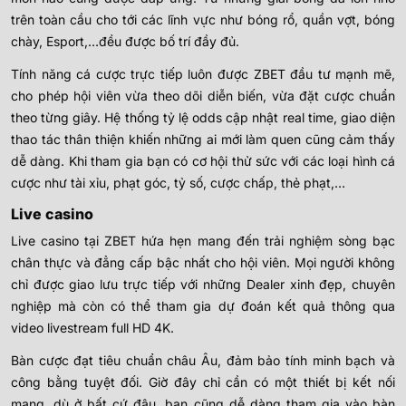
trên toàn cầu cho tới các lĩnh vực như bóng rổ, quần vợt, bóng
chày, Esport,…đều được bố trí đầy đủ.
Tính năng cá cược trực tiếp luôn được ZBET đầu tư mạnh mẽ,
cho phép hội viên vừa theo dõi diễn biến, vừa đặt cược chuẩn
theo từng giây. Hệ thống tỷ lệ odds cập nhật real time, giao diện
thao tác thân thiện khiến những ai mới làm quen cũng cảm thấy
dễ dàng. Khi tham gia bạn có cơ hội thử sức với các loại hình cá
cược như tài xỉu, phạt góc, tỷ số, cược chấp, thẻ phạt,…
Live casino
Live casino tại ZBET hứa hẹn mang đến trải nghiệm sòng bạc
chân thực và đẳng cấp bậc nhất cho hội viên. Mọi người không
chỉ được giao lưu trực tiếp với những Dealer xinh đẹp, chuyên
nghiệp mà còn có thể tham gia dự đoán kết quả thông qua
video livestream full HD 4K.
Bàn cược đạt tiêu chuẩn châu Âu, đảm bảo tính minh bạch và
công bằng tuyệt đối. Giờ đây chỉ cần có một thiết bị kết nối
mạng, dù ở bất cứ đâu, bạn cũng dễ dàng tham gia vào bàn