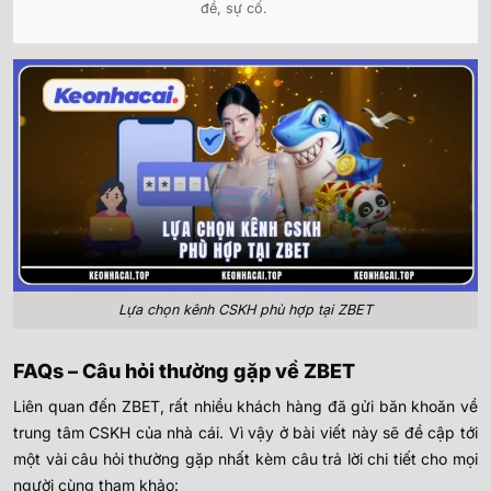
đề, sự cố.
Lựa chọn kênh CSKH phù hợp tại ZBET
FAQs – Câu hỏi thường gặp về ZBET
Liên quan đến ZBET, rất nhiều khách hàng đã gửi băn khoăn về
trung tâm CSKH của nhà cái. Vì vậy ở bài viết này sẽ đề cập tới
một vài câu hỏi thường gặp nhất kèm câu trả lời chi tiết cho mọi
người cùng tham khảo: