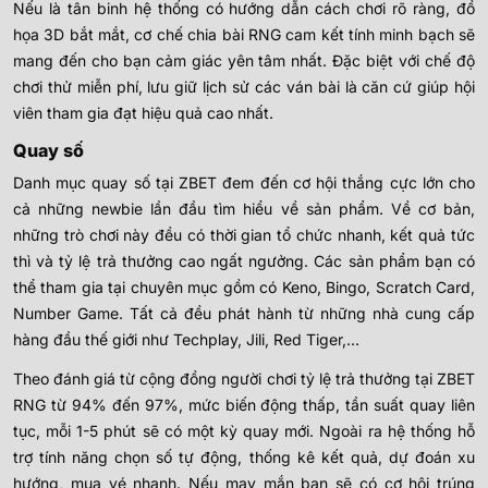
Nếu là tân binh hệ thống có hướng dẫn cách chơi rõ ràng, đồ
họa 3D bắt mắt, cơ chế chia bài RNG cam kết tính minh bạch sẽ
mang đến cho bạn cảm giác yên tâm nhất. Đặc biệt với chế độ
chơi thử miễn phí, lưu giữ lịch sử các ván bài là căn cứ giúp hội
viên tham gia đạt hiệu quả cao nhất.
Quay số
Danh mục quay số tại ZBET đem đến cơ hội thắng cực lớn cho
cả những newbie lần đầu tìm hiểu về sản phẩm. Về cơ bản,
những trò chơi này đều có thời gian tổ chức nhanh, kết quả tức
thì và tỷ lệ trả thưởng cao ngất ngưởng. Các sản phẩm bạn có
thể tham gia tại chuyên mục gồm có Keno, Bingo, Scratch Card,
Number Game. Tất cả đều phát hành từ những nhà cung cấp
hàng đầu thế giới như Techplay, Jili, Red Tiger,…
Theo đánh giá từ cộng đồng người chơi tỷ lệ trả thưởng tại ZBET
RNG từ 94% đến 97%, mức biến động thấp, tần suất quay liên
tục, mỗi 1-5 phút sẽ có một kỳ quay mới. Ngoài ra hệ thống hỗ
trợ tính năng chọn số tự động, thống kê kết quả, dự đoán xu
hướng, mua vé nhanh. Nếu may mắn bạn sẽ có cơ hội trúng