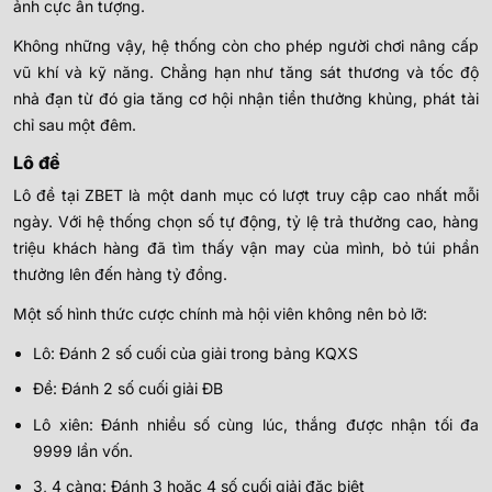
ảnh cực ấn tượng.
Không những vậy, hệ thống còn cho phép người chơi nâng cấp
vũ khí và kỹ năng. Chẳng hạn như tăng sát thương và tốc độ
nhả đạn từ đó gia tăng cơ hội nhận tiền thưởng khủng, phát tài
chỉ sau một đêm.
Lô đề
Lô đề tại ZBET là một danh mục có lượt truy cập cao nhất mỗi
ngày. Với hệ thống chọn số tự động, tỷ lệ trả thưởng cao, hàng
triệu khách hàng đã tìm thấy vận may của mình, bỏ túi phần
thưởng lên đến hàng tỷ đồng.
Một số hình thức cược chính mà hội viên không nên bỏ lỡ:
Lô: Đánh 2 số cuối của giải trong bảng KQXS
Đề: Đánh 2 số cuối giải ĐB
Lô xiên: Đánh nhiều số cùng lúc, thắng được nhận tối đa
9999 lần vốn.
3, 4 càng: Đánh 3 hoặc 4 số cuối giải đặc biệt