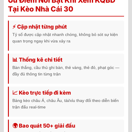
Ưu Điểm Nổi Bật Khi Xem KQBD
Tại Kèo Nhà Cái 30
⚡ Cập nhật từng phút
Tỷ số được cập nhật nhanh chóng, không bỏ sót sự kiện
quan trọng ngay khi vừa xảy ra
📊 Thống kê chi tiết
Bàn thắng, cầu thủ ghi bàn, thẻ vàng, thẻ đỏ, phạt góc —
đầy đủ thông tin từng trận
📈 Kèo trực tiếp đi kèm
Bảng kèo châu Á, châu Âu, tài/xỉu thay đổi theo diễn biến
trận đấu real-time
🌍 Bao quát 50+ giải đấu