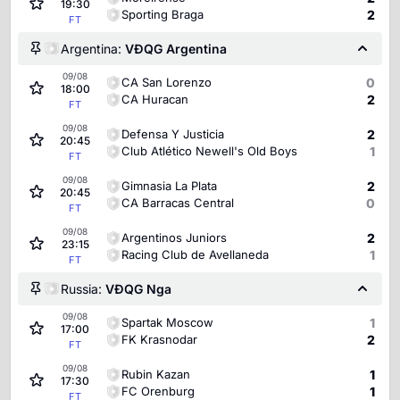
19:30
Sporting Braga
2
FT
Argentina:
VĐQG Argentina
09/08
CA San Lorenzo
0
18:00
CA Huracan
2
FT
09/08
Defensa Y Justicia
2
20:45
Club Atlético Newell's Old Boys
1
FT
09/08
Gimnasia La Plata
2
20:45
CA Barracas Central
0
FT
09/08
Argentinos Juniors
2
23:15
Racing Club de Avellaneda
1
FT
Russia:
VĐQG Nga
09/08
Spartak Moscow
1
17:00
FK Krasnodar
2
FT
09/08
Rubin Kazan
1
17:30
FC Orenburg
1
FT