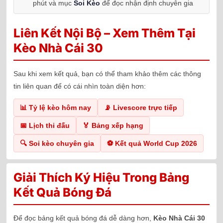
phút và mục
Soi Kèo
để đọc nhận định chuyên gia
Liên Kết Nội Bộ – Xem Thêm Tại
Kèo Nhà Cái 30
Sau khi xem kết quả, bạn có thể tham khảo thêm các thông
tin liên quan để có cái nhìn toàn diện hơn:
📊 Tỷ lệ kèo hôm nay
📡 Livescore trực tiếp
📅 Lịch thi đấu
🏅 Bảng xếp hạng
🔍 Soi kèo chuyên gia
⚽ Kết quả World Cup 2026
Giải Thích Ký Hiệu Trong Bảng
Kết Quả Bóng Đá
Để đọc bảng kết quả bóng đá dễ dàng hơn,
Kèo Nhà Cái 30