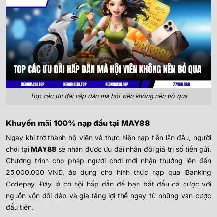
Top các ưu đãi hấp dẫn mà hội viên không nên bỏ qua
Khuyến mãi 100% nạp đầu tại MAY88
Ngay khi trở thành hội viên và thực hiện nạp tiền lần đầu, người
chơi tại
MAY88
sẽ nhận được ưu đãi nhân đôi giá trị số tiền gửi.
Chương trình cho phép người chơi mới nhận thưởng lên đến
25.000.000 VND, áp dụng cho hình thức nạp qua iBanking
Codepay. Đây là cơ hội hấp dẫn để bạn bắt đầu cá cược với
nguồn vốn dồi dào và gia tăng lợi thế ngay từ những ván cược
đầu tiên.