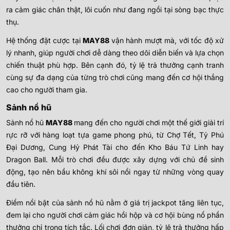
ra cảm giác chân thật, lôi cuốn như đang ngồi tại sòng bạc thực
thụ.
Hệ thống đặt cược tại
MAY88
vận hành mượt mà, với tốc độ xử
lý nhanh, giúp người chơi dễ dàng theo dõi diễn biến và lựa chọn
chiến thuật phù hợp. Bên cạnh đó, tỷ lệ trả thưởng cạnh tranh
cùng sự đa dạng của từng trò chơi cũng mang đến cơ hội thắng
cao cho người tham gia.
Sảnh nổ hũ
Sảnh nổ hũ
MAY88
mang đến cho người chơi một thế giới giải trí
rực rỡ với hàng loạt tựa game phong phú, từ Chợ Tết, Tỷ Phú
Đại Dương, Cung Hỷ Phát Tài cho đến Kho Báu Tứ Linh hay
Dragon Ball. Mỗi trò chơi đều được xây dựng với chủ đề sinh
động, tạo nên bầu không khí sôi nổi ngay từ những vòng quay
đầu tiên.
Điểm nổi bật của sảnh nổ hũ nằm ở giá trị jackpot tăng liên tục,
đem lại cho người chơi cảm giác hồi hộp và cơ hội bùng nổ phần
thưởng chỉ trong tích tắc. Lối chơi đơn giản, tỷ lệ trả thưởng hấp