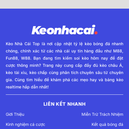
Kèo Nhà Cái Top là nơi cập nhật tỷ lệ kèo bóng đá nhanh
chóng, chính xác từ các nhà cái uy tín hàng đầu như M88,
Fun88, W88. Bạn đang tìm kiếm soi kèo hôm nay để đặt
cược thông minh? Trang này cung cấp đầy đủ kèo châu Á,
kèo tài xỉu, kèo chấp cùng phân tích chuyên sâu từ chuyên
gia. Cùng tìm hiểu để khám phá các mẹo hay và bảng kèo
realtime hấp dẫn nhất!
LIÊN KẾT NHANH
Giới Thiệu
Miễn Trừ Trách Nhiệm
Kinh nghiệm cá cược
Kết quả bóng đá