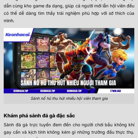
dẫn cùng kho game đa dạng, giúp cả người mới lẫn hội viên đều
có thể dễ dàng tìm thấy trải nghiệm phù hợp với sở thích của
mình.
Sảnh nổ hũ thu hút nhiều hội viên tham gia
Khám phá sảnh đá gà đặc sắc
Sảnh đá gà trực tuyến đem đến cho người chơi bầu không khí
gay cấn và kịch tính không kém gì những trường đấu thực thụ.