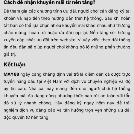
Cách để nhận khuyến mãi từ nền tảng?
Để tham gia các chương trình ưu đãi, người chơi cần đăng ký tài
khoản và nạp tiền theo hướng dẫn trên hệ thống. Sau khi hoàn
tất bạn có thể lựa chọn nhiều khuyến mãi khác nhau như thưởng
chào mừng, hoàn trả hoặc ưu đãi nạp lại. Nền tảng sẽ thường
xuyên cập nhật ưu đãi trên website, vì vậy việc theo dõi thông
tin đều đặn sẽ giúp người chơi không bỏ lỡ những phần thưởng
giá trị.
Kết luận
MAY88
ngày càng khẳng định vai trò là điểm đến cá cược trực
tuyến hàng đầu tại Việt Nam với dịch vụ chuyên nghiệp và độ
uy tín cao. Nhà cái này mang đến cho người chơi hệ thống
khuyến mãi đa dạng cùng phương thức nạp rút an toàn với tốc
độ xử lý nhanh chóng. Hãy đăng ký ngay hôm nay để trải
nghiệm dịch vụ đẳng cấp và tận hưởng trọn vẹn những ưu đãi
độc quyền từ nền tảng.