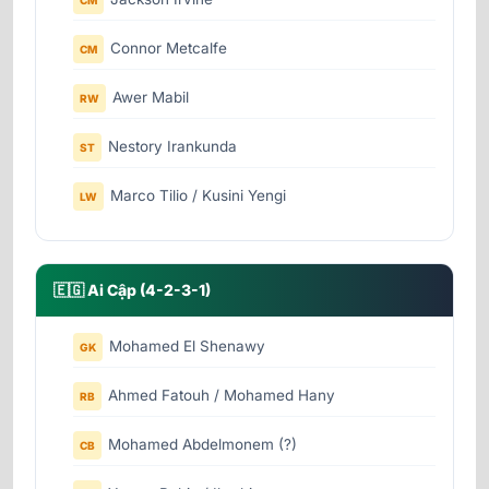
Connor Metcalfe
CM
Awer Mabil
RW
Nestory Irankunda
ST
Marco Tilio / Kusini Yengi
LW
🇪🇬 Ai Cập (4-2-3-1)
Mohamed El Shenawy
GK
Ahmed Fatouh / Mohamed Hany
RB
Mohamed Abdelmonem (?)
CB