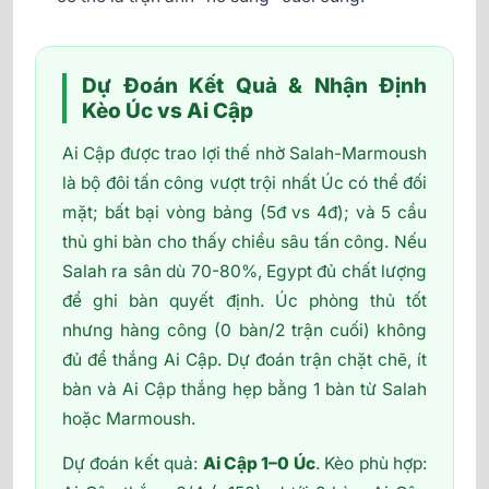
Dự Đoán Kết Quả & Nhận Định
Kèo Úc vs Ai Cập
Ai Cập được trao lợi thế nhờ Salah-Marmoush
là bộ đôi tấn công vượt trội nhất Úc có thể đối
mặt; bất bại vòng bảng (5đ vs 4đ); và 5 cầu
thủ ghi bàn cho thấy chiều sâu tấn công. Nếu
Salah ra sân dù 70-80%, Egypt đủ chất lượng
để ghi bàn quyết định. Úc phòng thủ tốt
nhưng hàng công (0 bàn/2 trận cuối) không
đủ để thắng Ai Cập. Dự đoán trận chặt chẽ, ít
bàn và Ai Cập thắng hẹp bằng 1 bàn từ Salah
hoặc Marmoush.
Dự đoán kết quả:
Ai Cập 1–0 Úc
. Kèo phù hợp: