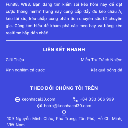
Fun88, W88. Bạn đang tìm kiếm soi kèo hôm nay để đặt
cược thông minh? Trang này cung cấp đầy đủ kèo châu Á,
kèo tài xỉu, kèo chấp cùng phân tích chuyên sâu từ chuyên
gia. Cùng tìm hiểu để khám phá các mẹo hay và bảng kèo
realtime hấp dẫn nhất!
LIÊN KẾT NHANH
Giới Thiệu
Miễn Trừ Trách Nhiệm
Kinh nghiệm cá cược
Kết quả bóng đá
THEO DÕI CHÚNG TÔI TRÊN
keonhacai30.com
+84 333 666 999
hotro@keonhacai30.com
109 Nguyễn Minh Châu, Phú Trung, Tân Phú, Hồ Chí Minh,
Việt Nam