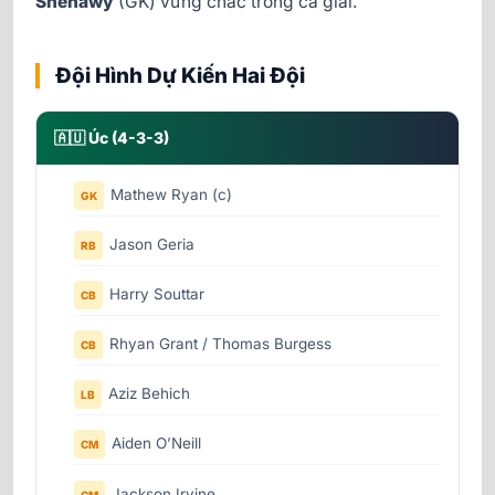
Shenawy
(GK) vững chắc trong cả giải.
Đội Hình Dự Kiến Hai Đội
🇦🇺 Úc (4-3-3)
Mathew Ryan (c)
GK
Jason Geria
RB
Harry Souttar
CB
Rhyan Grant / Thomas Burgess
CB
Aziz Behich
LB
Aiden O’Neill
CM
Jackson Irvine
CM