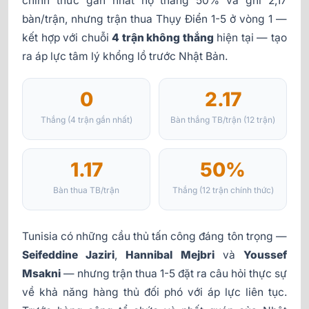
chính thức gần nhất họ thắng 50% và ghi 2,17
bàn/trận, nhưng trận thua Thụy Điển 1-5 ở vòng 1 —
kết hợp với chuỗi
4 trận không thắng
hiện tại — tạo
ra áp lực tâm lý khổng lồ trước Nhật Bản.
0
2.17
Thắng (4 trận gần nhất)
Bàn thắng TB/trận (12 trận)
1.17
50%
Bàn thua TB/trận
Thắng (12 trận chính thức)
Tunisia có những cầu thủ tấn công đáng tôn trọng —
Seifeddine Jaziri
,
Hannibal Mejbri
và
Youssef
Msakni
— nhưng trận thua 1-5 đặt ra câu hỏi thực sự
về khả năng hàng thủ đối phó với áp lực liên tục.