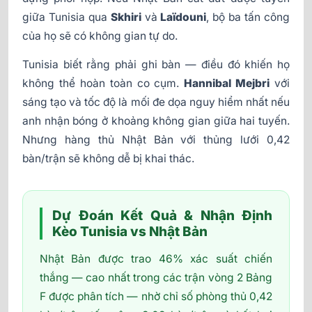
giữa Tunisia qua
Skhiri
và
Laïdouni
, bộ ba tấn công
của họ sẽ có không gian tự do.
Tunisia biết rằng phải ghi bàn — điều đó khiến họ
không thể hoàn toàn co cụm.
Hannibal Mejbri
với
sáng tạo và tốc độ là mối đe dọa nguy hiểm nhất nếu
anh nhận bóng ở khoảng không gian giữa hai tuyến.
Nhưng hàng thủ Nhật Bản với thủng lưới 0,42
bàn/trận sẽ không dễ bị khai thác.
Dự Đoán Kết Quả & Nhận Định
Kèo Tunisia vs Nhật Bản
Nhật Bản được trao 46% xác suất chiến
thắng — cao nhất trong các trận vòng 2 Bảng
F được phân tích — nhờ chỉ số phòng thủ 0,42