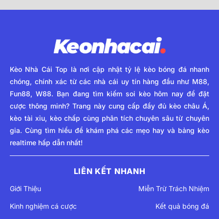
Kèo Nhà Cái Top là nơi cập nhật tỷ lệ kèo bóng đá nhanh
chóng, chính xác từ các nhà cái uy tín hàng đầu như M88,
Fun88, W88. Bạn đang tìm kiếm soi kèo hôm nay để đặt
cược thông minh? Trang này cung cấp đầy đủ kèo châu Á,
kèo tài xỉu, kèo chấp cùng phân tích chuyên sâu từ chuyên
gia. Cùng tìm hiểu để khám phá các mẹo hay và bảng kèo
realtime hấp dẫn nhất!
LIÊN KẾT NHANH
Giới Thiệu
Miễn Trừ Trách Nhiệm
Kinh nghiệm cá cược
Kết quả bóng đá