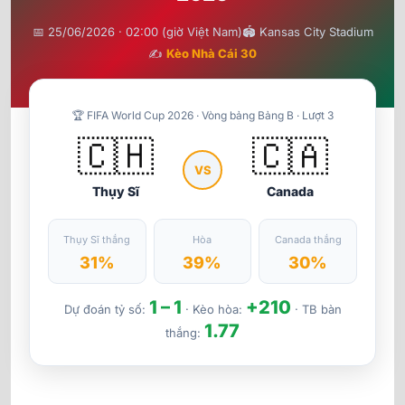
📅 25/06/2026 · 02:00 (giờ Việt Nam)
🏟️ Kansas City Stadium
✍️
Kèo Nhà Cái 30
🏆 FIFA World Cup 2026 · Vòng bảng Bảng B · Lượt 3
🇨🇭
🇨🇦
VS
Thụy Sĩ
Canada
Thụy Sĩ thắng
Hòa
Canada thắng
31%
39%
30%
1 – 1
+210
Dự đoán tỷ số:
· Kèo hòa:
· TB bàn
1.77
thắng: