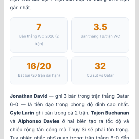
gần nhất.
7
3.5
Bàn thắng WC 2026 (2
Bàn thắng TB/trận WC
trận)
16/20
32
Bất bại (20 trận dài hạn)
Cú sút vs Qatar
Jonathan David
— ghi 3 bàn trong trận thắng Qatar
6-0 — là tiền đạo trong phong độ đỉnh cao nhất.
Cyle Larin
ghi bàn trong cả 2 trận.
Tajon Buchanan
và
Alphonso Davies
ở hai biên tạo ra tốc độ và
chiều rộng tấn công mà Thụy Sĩ sẽ phải tôn trọng.
Tuy nhiên nhắc nhở quan trọng: trận thắng 6-0 đến