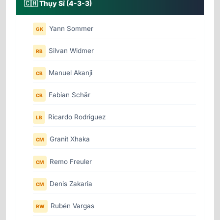
🇨🇭 Thụy Sĩ (4-3-3)
Yann Sommer
GK
Silvan Widmer
RB
Manuel Akanji
CB
Fabian Schär
CB
Ricardo Rodriguez
LB
Granit Xhaka
CM
Remo Freuler
CM
Denis Zakaria
CM
Rubén Vargas
RW