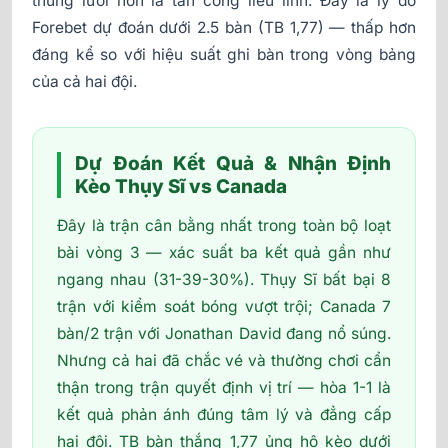
thủng lưới hơn là tấn công liều lĩnh. Đây là lý do
Forebet dự đoán dưới 2.5 bàn (TB 1,77) — thấp hơn
đáng kể so với hiệu suất ghi bàn trong vòng bảng
của cả hai đội.
Dự Đoán Kết Quả & Nhận Định
Kèo Thụy Sĩ vs Canada
Đây là trận cân bằng nhất trong toàn bộ loạt
bài vòng 3 — xác suất ba kết quả gần như
ngang nhau (31-39-30%). Thụy Sĩ bất bại 8
trận với kiểm soát bóng vượt trội; Canada 7
bàn/2 trận với Jonathan David đang nổ súng.
Nhưng cả hai đã chắc vé và thường chơi cẩn
thận trong trận quyết định vị trí — hòa 1-1 là
kết quả phản ánh đúng tâm lý và đẳng cấp
hai đội. TB bàn thắng 1,77 ủng hộ kèo dưới