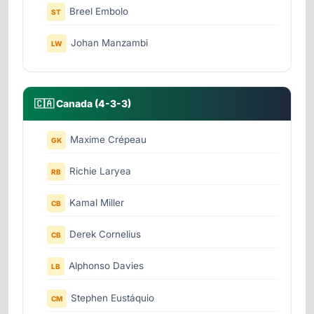
Breel Embolo
ST
Johan Manzambi
LW
🇨🇦 Canada (4-3-3)
Maxime Crépeau
GK
Richie Laryea
RB
Kamal Miller
CB
Derek Cornelius
CB
Alphonso Davies
LB
Stephen Eustáquio
CM