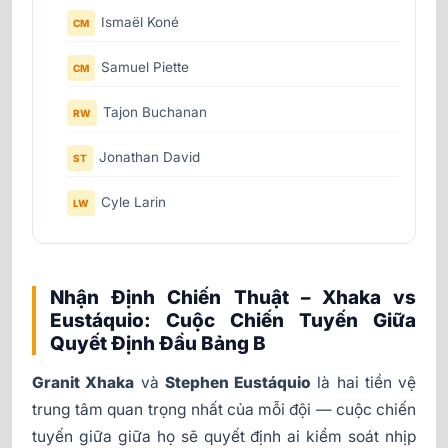
Ismaël Koné
CM
Samuel Piette
CM
Tajon Buchanan
RW
Jonathan David
ST
Cyle Larin
LW
Nhận Định Chiến Thuật – Xhaka vs
Eustáquio: Cuộc Chiến Tuyến Giữa
Quyết Định Đầu Bảng B
Granit Xhaka
và
Stephen Eustáquio
là hai tiền vệ
trung tâm quan trọng nhất của mỗi đội — cuộc chiến
tuyến giữa giữa họ sẽ quyết định ai kiểm soát nhịp