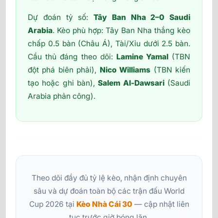
Dự đoán tỷ số:
Tây Ban Nha 2–0 Saudi
Arabia
. Kèo phù hợp: Tây Ban Nha thắng kèo
chấp 0.5 bàn (Châu Á), Tài/Xỉu dưới 2.5 bàn.
Cầu thủ đáng theo dõi:
Lamine Yamal
(TBN
đột phá biên phải),
Nico Williams
(TBN kiến
tạo hoặc ghi bàn),
Salem Al-Dawsari
(Saudi
Arabia phản công).
Theo dõi đầy đủ tỷ lệ kèo, nhận định chuyên
sâu và dự đoán toàn bộ các trận đấu World
Cup 2026 tại
Kèo Nhà Cái 30
— cập nhật liên
tục trước giờ bóng lăn.