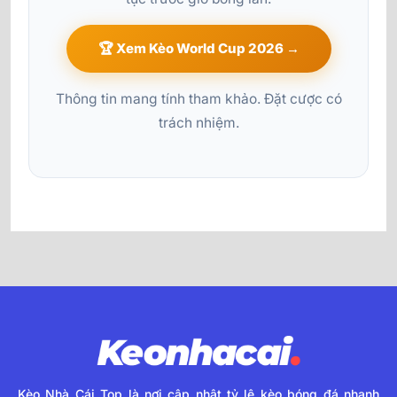
🏆 Xem Kèo World Cup 2026 →
Thông tin mang tính tham khảo. Đặt cược có
trách nhiệm.
Kèo Nhà Cái Top là nơi cập nhật tỷ lệ kèo bóng đá nhanh