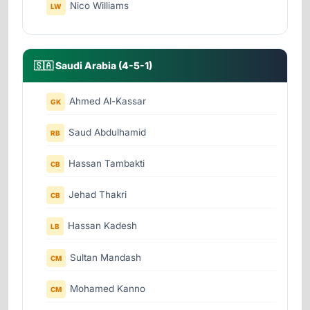
Nico Williams
LW
🇸🇦 Saudi Arabia (4-5-1)
Ahmed Al-Kassar
GK
Saud Abdulhamid
RB
Hassan Tambakti
CB
Jehad Thakri
CB
Hassan Kadesh
LB
Sultan Mandash
CM
Mohamed Kanno
CM