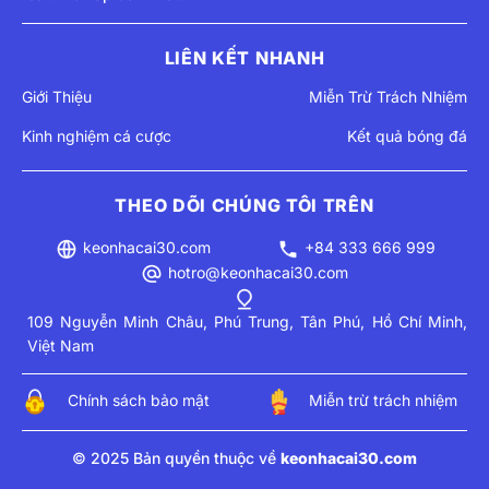
LIÊN KẾT NHANH
Giới Thiệu
Miễn Trừ Trách Nhiệm
Kinh nghiệm cá cược
Kết quả bóng đá
THEO DÕI CHÚNG TÔI TRÊN
keonhacai30.com
+84 333 666 999
hotro@keonhacai30.com
109 Nguyễn Minh Châu, Phú Trung, Tân Phú, Hồ Chí Minh,
Việt Nam
Chính sách bảo mật
Miễn trừ trách nhiệm
© 2025 Bản quyền thuộc về
keonhacai30.com