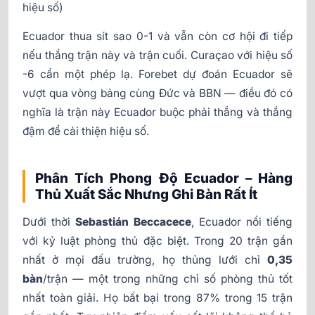
hiệu số)
Ecuador thua sít sao 0-1 và vẫn còn cơ hội đi tiếp
nếu thắng trận này và trận cuối. Curaçao với hiệu số
-6 cần một phép lạ. Forebet dự đoán Ecuador sẽ
vượt qua vòng bảng cùng Đức và BBN — điều đó có
nghĩa là trận này Ecuador buộc phải thắng và thắng
đậm để cải thiện hiệu số.
Phân Tích Phong Độ Ecuador – Hàng
Thủ Xuất Sắc Nhưng Ghi Bàn Rất Ít
Dưới thời
Sebastián Beccacece
, Ecuador nổi tiếng
với kỷ luật phòng thủ đặc biệt. Trong 20 trận gần
nhất ở mọi đấu trường, họ thủng lưới chỉ
0,35
bàn
/trận — một trong những chỉ số phòng thủ tốt
nhất toàn giải. Họ bất bại trong 87% trong 15 trận