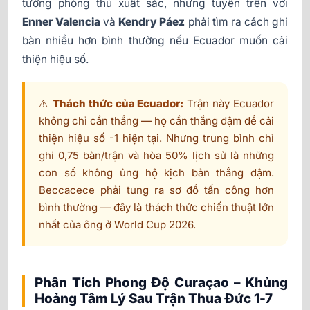
tường phòng thủ xuất sắc, nhưng tuyến trên với
Enner Valencia
và
Kendry Páez
phải tìm ra cách ghi
bàn nhiều hơn bình thường nếu Ecuador muốn cải
thiện hiệu số.
⚠️
Thách thức của Ecuador:
Trận này Ecuador
không chỉ cần thắng — họ cần thắng đậm để cải
thiện hiệu số -1 hiện tại. Nhưng trung bình chỉ
ghi 0,75 bàn/trận và hòa 50% lịch sử là những
con số không ủng hộ kịch bản thắng đậm.
Beccacece phải tung ra sơ đồ tấn công hơn
bình thường — đây là thách thức chiến thuật lớn
nhất của ông ở World Cup 2026.
Phân Tích Phong Độ Curaçao – Khủng
Hoảng Tâm Lý Sau Trận Thua Đức 1-7