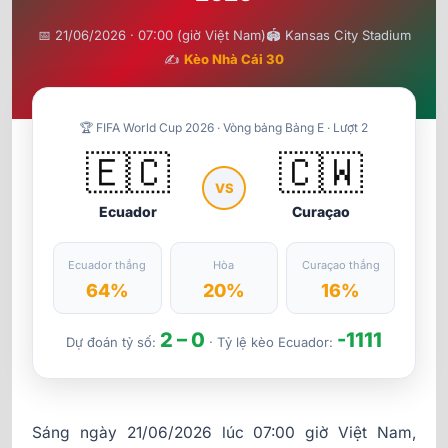
📅 21/06/2026 · 07:00 (giờ Việt Nam)
🏟️ Kansas City Stadium
✍️
Kèo Nhà Cái 30
🏆 FIFA World Cup 2026 · Vòng bảng Bảng E · Lượt 2
🇪🇨
🇨🇼
VS
Ecuador
Curaçao
Ecuador thắng
Hòa
Curaçao thắng
64%
20%
16%
2 – 0
-1111
Dự đoán tỷ số:
· Tỷ lệ kèo Ecuador:
Sáng ngày 21/06/2026 lúc 07:00 giờ Việt Nam,