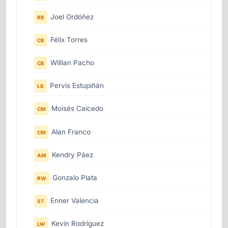
Joel Ordóñez
RB
Félix Torres
CB
Willian Pacho
CB
Pervis Estupiñán
LB
Moisés Caicedo
CM
Alan Franco
CM
Kendry Páez
AM
Gonzalo Plata
RW
Enner Valencia
ST
Kevin Rodríguez
LW