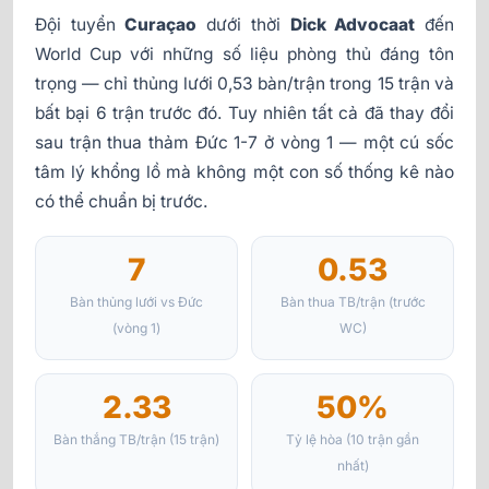
Đội tuyển
Curaçao
dưới thời
Dick Advocaat
đến
World Cup với những số liệu phòng thủ đáng tôn
trọng — chỉ thủng lưới 0,53 bàn/trận trong 15 trận và
bất bại 6 trận trước đó. Tuy nhiên tất cả đã thay đổi
sau trận thua thảm Đức 1-7 ở vòng 1 — một cú sốc
tâm lý khổng lồ mà không một con số thống kê nào
có thể chuẩn bị trước.
7
0.53
Bàn thủng lưới vs Đức
Bàn thua TB/trận (trước
(vòng 1)
WC)
2.33
50%
Bàn thắng TB/trận (15 trận)
Tỷ lệ hòa (10 trận gần
nhất)