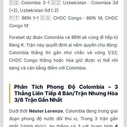
🇨🇴 Colombia 3–1 🇺🇿 Uzbekistan · Colombia 3đ
(+2), Uzbekistan 0đ (-2)
🇵🇹 BĐN 1–1 🇨🇩 CHDC Congo · BĐN 1đ, CHDC
Congo 1đ
Forebet dự đoán Colombia và BĐN sẽ cùng đi tiếp từ
Bảng K. Trận này quyết định ai nắm quyền chủ động:
Colombia thắng thì gần như chắc vé vòng 1/32;
CHDC Congo thắng hoặc hòa giữ được vị thế nhì
bảng và cân bằng điểm với Colombia.
Phân Tích Phong Độ Colombia – 3
Thắng Liên Tiếp 4 Bàn/Trận Nhưng Hòa
3/6 Trận Gần Nhất
Dưới thời
Néstor Lorenzo
, Colombia đang trong giai
đoạn phong độ nước đôi thú vị. Trong 3 trận gần
nhất (chính thức), họ thắng cả 3 với trung bình
4