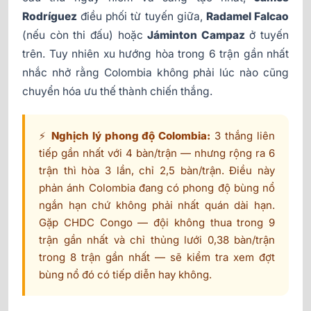
Rodríguez
điều phối từ tuyến giữa,
Radamel Falcao
(nếu còn thi đấu) hoặc
Jáminton Campaz
ở tuyến
trên. Tuy nhiên xu hướng hòa trong 6 trận gần nhất
nhắc nhở rằng Colombia không phải lúc nào cũng
chuyển hóa ưu thế thành chiến thắng.
⚡
Nghịch lý phong độ Colombia:
3 thắng liên
tiếp gần nhất với 4 bàn/trận — nhưng rộng ra 6
trận thì hòa 3 lần, chỉ 2,5 bàn/trận. Điều này
phản ánh Colombia đang có phong độ bùng nổ
ngắn hạn chứ không phải nhất quán dài hạn.
Gặp CHDC Congo — đội không thua trong 9
trận gần nhất và chỉ thủng lưới 0,38 bàn/trận
trong 8 trận gần nhất — sẽ kiểm tra xem đợt
bùng nổ đó có tiếp diễn hay không.