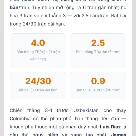
bàn
/trận. Tuy nhiên mở rộng ra 6 trận gần nhất, họ
hòa 3 trận và chỉ thắng 3 — với 2,5 bàn/trận. Bất bại
trong 24/30 trận dài hạn.
4.0
2.5
Bàn thắng TB/trận (3 trận
Bàn thắng TB/trận (6 trận)
gần nhất)
24/30
0.9
Bất bại (30 trận dài hạn)
Bàn thua TB/trận (20 trận)
Chiến thắng 3-1 trước Uzbekistan cho thấy
Colombia có thể phân phối bàn thắng đều đặn —
không phụ thuộc một cá nhân duy nhất.
Luis Díaz
là
cầu thủ nguy hiểm và sáng tạo nhất,
James