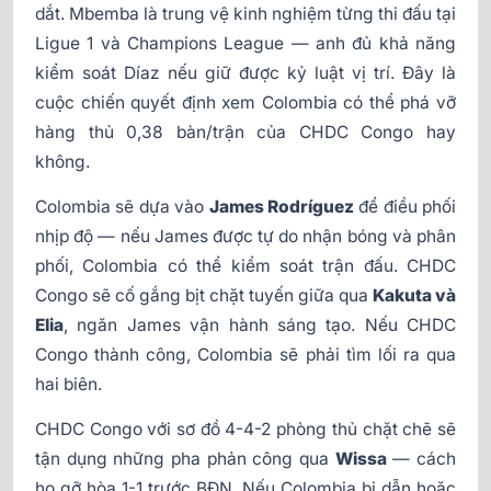
dắt. Mbemba là trung vệ kinh nghiệm từng thi đấu tại
Ligue 1 và Champions League — anh đủ khả năng
kiểm soát Díaz nếu giữ được kỷ luật vị trí. Đây là
cuộc chiến quyết định xem Colombia có thể phá vỡ
hàng thủ 0,38 bàn/trận của CHDC Congo hay
không.
Colombia sẽ dựa vào
James Rodríguez
để điều phối
nhịp độ — nếu James được tự do nhận bóng và phân
phối, Colombia có thể kiểm soát trận đấu. CHDC
Congo sẽ cố gắng bịt chặt tuyến giữa qua
Kakuta và
Elia
, ngăn James vận hành sáng tạo. Nếu CHDC
Congo thành công, Colombia sẽ phải tìm lối ra qua
hai biên.
CHDC Congo với sơ đồ 4-4-2 phòng thủ chặt chẽ sẽ
tận dụng những pha phản công qua
Wissa
— cách
họ gỡ hòa 1-1 trước BĐN. Nếu Colombia bị dẫn hoặc