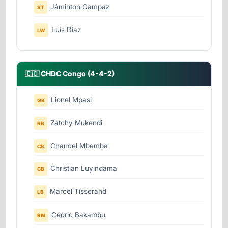
Jáminton Campaz
ST
Luis Díaz
LW
🇨🇩 CHDC Congo (4-4-2)
Lionel Mpasi
GK
Zatchy Mukendi
RB
Chancel Mbemba
CB
Christian Luyindama
CB
Marcel Tisserand
LB
Cédric Bakambu
RM