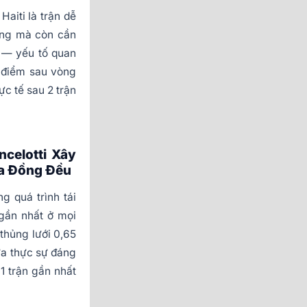
11
Haiti là trận dễ
4
12
hắng mà còn cần
Bảng F
g — yếu tố quan
13
g điểm sau vòng
#
Tên
14
ực tế sau 2 trận
1
15
2
16
ncelotti Xây
3
a Đồng Đều
17
4
ng quá trình tái
18
Bảng G
 gần nhất ở mọi
19
thủng lưới 0,65
#
Tên
ưa thực sự đáng
20
1
1 trận gần nhất
21
2