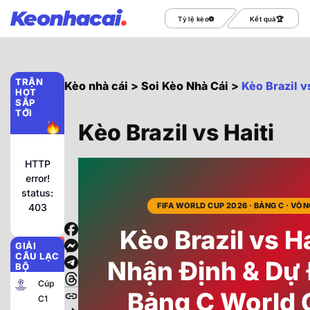
Bỏ
Tỷ lệ kèo
Kết quả
qua
nội
dung
TRẬN
Kèo nhà cái
>
Soi Kèo Nhà Cái
>
Kèo Brazil v
HOT
SẮP
TỚI
Kèo Brazil vs Haiti
HTTP
error!
status:
FIFA WORLD CUP 2026 · BẢNG C · VÒN
403
Kèo Brazil vs Ha
GIẢI
CÂU LẠC
Nhận Định & Dự
BỘ
Cúp
Bảng C World 
C1