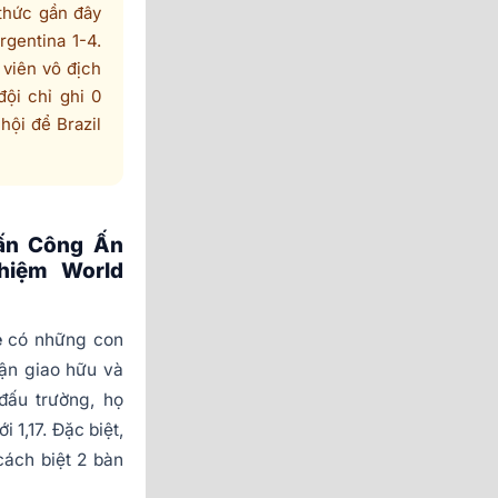
 thức gần đây
33
rgentina 1-4.
3
 viên vô địch
34
4
đội chỉ ghi 0
hội để Brazil
35
Bảng J
36
#
Tên
37
1
Tấn Công Ấn
2
38
hiệm World
3
39
é
có những con
4
40
rận giao hữu và
Bảng K
đấu trường, họ
41
 1,17. Đặc biệt,
#
Tên
42
cách biệt 2 bàn
1