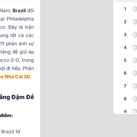
1
t Nam,
Brazil
đối
Bảng D
ại Philadelphia
2
o. Đây là trận
#
Tên
3
ong tất cả các
1
1111 phản ánh sự
4
2
thắng để giữ áp
occo 0-0, trong
5
3
ội đi tiếp. Phân
4
6
o Nhà Cái 30
.
7
Bảng E
Thắng Đậm Để
8
#
Tên
1
9
 điểm:
2
10
Brazil 1đ
3