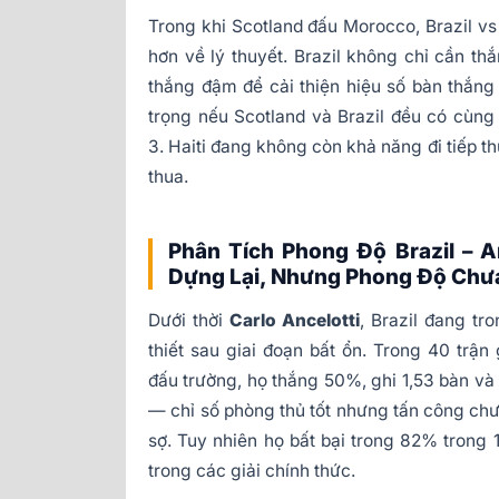
Trong khi Scotland đấu Morocco, Brazil vs 
hơn về lý thuyết. Brazil không chỉ cần t
thắng đậm để cải thiện hiệu số bàn thắn
trọng nếu Scotland và Brazil đều có cùn
3. Haiti đang không còn khả năng đi tiếp th
thua.
Phân Tích Phong Độ Brazil – A
Dựng Lại, Nhưng Phong Độ Chư
Dưới thời
Carlo Ancelotti
, Brazil đang tro
thiết sau giai đoạn bất ổn. Trong 40 trận
đấu trường, họ thắng 50%, ghi 1,53 bàn và 
— chỉ số phòng thủ tốt nhưng tấn công ch
sợ. Tuy nhiên họ bất bại trong 82% trong 1
trong các giải chính thức.