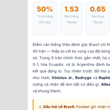
50%
1.53
0.65
Tỷ lệ thắng
Bàn thắng
Bàn thua
(40 trận)
TB/trận
TB/trận
Điểm cần thẳng thắn đánh giá: Brazil chỉ 
40 trận — thấp so với kỳ vọng của đội bóng 
sử. Trong 6 trận chính thức gần nhất, họ c
0-1, hòa Ecuador, và bị Argentina đánh 
kết quả đáng lo. Tuy nhiên trước đối thủ 
như Haiti,
Vinicius Jr.
,
Rodrygo
và
Raphi
lượng cá nhân để làm bất cứ điều gì.
Alis
vệ khung thành.
⚠️
Dấu hỏi về Brazil:
Forebet ghi nhận n