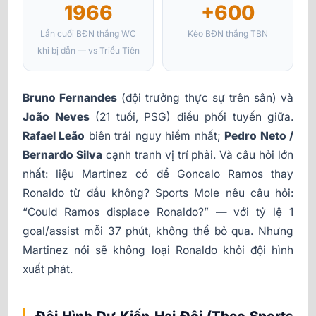
1966
+600
Lần cuối BĐN thắng WC
Kèo BĐN thắng TBN
khi bị dẫn — vs Triều Tiên
Bruno Fernandes
(đội trưởng thực sự trên sân) và
João Neves
(21 tuổi, PSG) điều phối tuyến giữa.
Rafael Leão
biên trái nguy hiểm nhất;
Pedro Neto /
Bernardo Silva
cạnh tranh vị trí phải. Và câu hỏi lớn
nhất: liệu Martinez có để Goncalo Ramos thay
Ronaldo từ đầu không? Sports Mole nêu câu hỏi:
“Could Ramos displace Ronaldo?” — với tỷ lệ 1
goal/assist mỗi 37 phút, không thể bỏ qua. Nhưng
Martinez nói sẽ không loại Ronaldo khỏi đội hình
xuất phát.