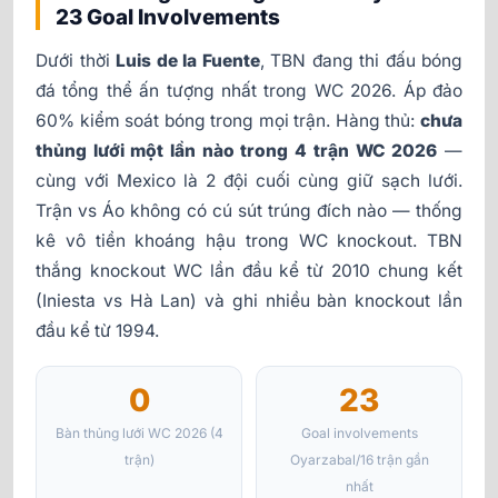
23 Goal Involvements
Dưới thời
Luis de la Fuente
, TBN đang thi đấu bóng
đá tổng thể ấn tượng nhất trong WC 2026. Áp đảo
60% kiểm soát bóng trong mọi trận. Hàng thủ:
chưa
thủng lưới một lần nào trong 4 trận WC 2026
—
cùng với Mexico là 2 đội cuối cùng giữ sạch lưới.
Trận vs Áo không có cú sút trúng đích nào — thống
kê vô tiền khoáng hậu trong WC knockout. TBN
thắng knockout WC lần đầu kể từ 2010 chung kết
(Iniesta vs Hà Lan) và ghi nhiều bàn knockout lần
đầu kể từ 1994.
0
23
Bàn thủng lưới WC 2026 (4
Goal involvements
trận)
Oyarzabal/16 trận gần
nhất