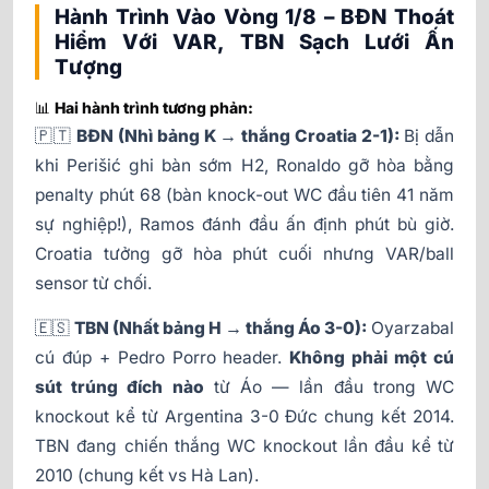
Hành Trình Vào Vòng 1/8 – BĐN Thoát
Hiểm Với VAR, TBN Sạch Lưới Ấn
Tượng
📊
Hai hành trình tương phản:
🇵🇹
BĐN (Nhì bảng K → thắng Croatia 2-1):
Bị dẫn
khi Perišić ghi bàn sớm H2, Ronaldo gỡ hòa bằng
penalty phút 68 (bàn knock-out WC đầu tiên 41 năm
sự nghiệp!), Ramos đánh đầu ấn định phút bù giờ.
Croatia tưởng gỡ hòa phút cuối nhưng VAR/ball
sensor từ chối.
🇪🇸
TBN (Nhất bảng H → thắng Áo 3-0):
Oyarzabal
cú đúp + Pedro Porro header.
Không phải một cú
sút trúng đích nào
từ Áo — lần đầu trong WC
knockout kể từ Argentina 3-0 Đức chung kết 2014.
TBN đang chiến thắng WC knockout lần đầu kể từ
2010 (chung kết vs Hà Lan).