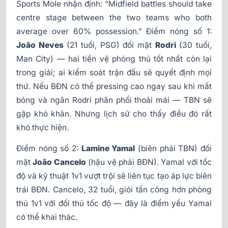
Sports Mole nhận định: “Midfield battles should take
centre stage between the two teams who both
average over 60% possession.” Điểm nóng số 1:
João Neves
(21 tuổi, PSG) đối mặt
Rodri
(30 tuổi,
Man City) — hai tiền vệ phòng thủ tốt nhất còn lại
trong giải; ai kiểm soát trận đấu sẽ quyết định mọi
thứ. Nếu BĐN có thể pressing cao ngay sau khi mất
bóng và ngăn Rodri phân phối thoải mái — TBN sẽ
gặp khó khăn. Nhưng lịch sử cho thấy điều đó rất
khó thực hiện.
Điểm nóng số 2:
Lamine Yamal
(biên phải TBN) đối
mặt
João Cancelo
(hậu vệ phải BĐN). Yamal với tốc
độ và kỹ thuật 1v1 vượt trội sẽ liên tục tạo áp lực biên
trái BĐN. Cancelo, 32 tuổi, giỏi tấn công hơn phòng
thủ 1v1 với đối thủ tốc độ — đây là điểm yếu Yamal
có thể khai thác.