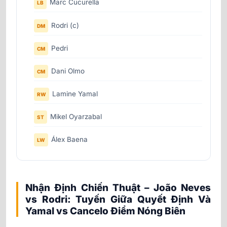
Marc Cucurella
LB
Rodri (c)
DM
Pedri
CM
Dani Olmo
CM
Lamine Yamal
RW
Mikel Oyarzabal
ST
Álex Baena
LW
Nhận Định Chiến Thuật – João Neves
vs Rodri: Tuyến Giữa Quyết Định Và
Yamal vs Cancelo Điểm Nóng Biên