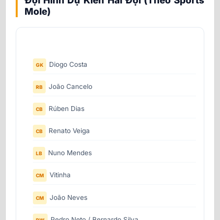
Đội Hình Dự Kiến Hai Đội (Theo Sports
Mole)
🇵🇹 BĐN (4-3-3)
Diogo Costa
GK
João Cancelo
RB
Rúben Dias
CB
Renato Veiga
CB
Nuno Mendes
LB
Vitinha
CM
João Neves
CM
Pedro Neto / Bernardo Silva
RW