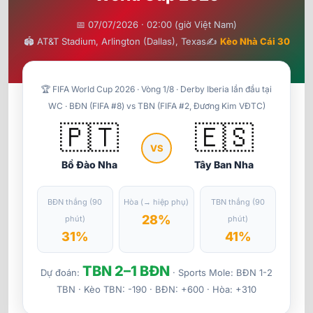
📅 07/07/2026 · 02:00 (giờ Việt Nam)
🏟️ AT&T Stadium, Arlington (Dallas), Texas
✍️
Kèo Nhà Cái 30
🏆 FIFA World Cup 2026 · Vòng 1/8 · Derby Iberia lần đầu tại
WC · BĐN (FIFA #8) vs TBN (FIFA #2, Đương Kim VĐTC)
🇵🇹
🇪🇸
VS
Bồ Đào Nha
Tây Ban Nha
BĐN thắng (90
Hòa (→ hiệp phụ)
TBN thắng (90
28%
phút)
phút)
31%
41%
TBN 2–1 BĐN
Dự đoán:
· Sports Mole: BĐN 1-2
TBN · Kèo TBN: -190 · BĐN: +600 · Hòa: +310