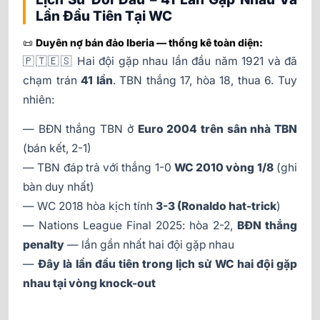
Lần Đầu Tiên Tại WC
📜
Duyên nợ bán đảo Iberia — thống kê toàn diện:
🇵🇹🇪🇸 Hai đội gặp nhau lần đầu năm 1921 và đã
chạm trán
41 lần
. TBN thắng 17, hòa 18, thua 6. Tuy
nhiên:
— BĐN thắng TBN ở
Euro 2004 trên sân nhà TBN
(bán kết, 2-1)
— TBN đáp trả với thắng 1-0
WC 2010 vòng 1/8
(ghi
bàn duy nhất)
— WC 2018 hòa kịch tính
3-3 (Ronaldo hat-trick
)
— Nations League Final 2025: hòa 2-2,
BĐN thắng
penalty
— lần gần nhất hai đội gặp nhau
—
Đây là lần đầu tiên trong lịch sử WC hai đội gặp
nhau tại vòng knock-out