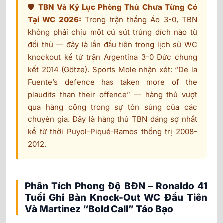
🛡️
TBN Và Kỷ Lục Phòng Thủ Chưa Từng Có
Tại WC 2026:
Trong trận thắng Áo 3-0, TBN
không phải chịu một cú sút trúng đích nào từ
đối thủ — đây là lần đầu tiên trong lịch sử WC
knockout kể từ trận Argentina 3-0 Đức chung
kết 2014 (Götze). Sports Mole nhận xét: “De la
Fuente’s defence has taken more of the
plaudits than their offence” — hàng thủ vượt
qua hàng công trong sự tôn sùng của các
chuyên gia. Đây là hàng thủ TBN đáng sợ nhất
kể từ thời Puyol-Piqué-Ramos thống trị 2008-
2012.
Phân Tích Phong Độ BĐN – Ronaldo 41
Tuổi Ghi Bàn Knock-Out WC Đầu Tiên
Và Martinez “Bold Call” Táo Bạo