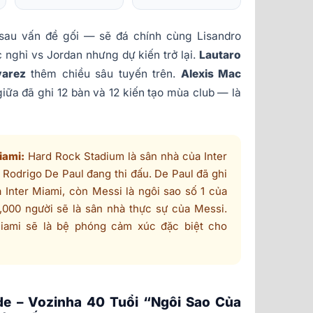
ủ sau vấn đề gối — sẽ đá chính cùng Lisandro
 nghỉ vs Jordan nhưng dự kiến trở lại.
Lautaro
varez
thêm chiều sâu tuyến trên.
Alexis Mac
ữa đã ghi 12 bàn và 12 kiến tạo mùa club — là
iami:
Hard Rock Stadium là sân nhà của Inter
Rodrigo De Paul đang thi đấu. De Paul đã ghi
 Inter Miami, còn Messi là ngôi sao số 1 của
000 người sẽ là sân nhà thực sự của Messi.
iami sẽ là bệ phóng cảm xúc đặc biệt cho
e – Vozinha 40 Tuổi “Ngôi Sao Của