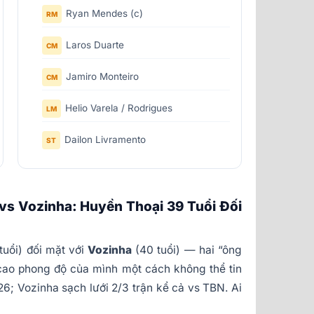
Ryan Mendes (c)
RM
Laros Duarte
CM
Jamiro Monteiro
CM
Helio Varela / Rodrigues
LM
Dailon Livramento
ST
vs Vozinha: Huyền Thoại 39 Tuổi Đối
tuổi) đối mặt với
Vozinha
(40 tuổi) — hai “ông
 cao phong độ của mình một cách không thể tin
6; Vozinha sạch lưới 2/3 trận kể cả vs TBN. Ai