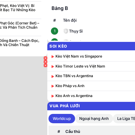
Phạt, Kèo Việt Vị: Bí
Bảng B
ốt Bạc Từ Những Kèo
#
Tên đội
Phạt Góc (Corner Bet) –
c Và Phân Tích Chuẩn
Thụy Sĩ
1
Đồng Banh – Cách Đọc,
Canada
2
h Và Chiến Thuật
SOI KÈO
Bosnia và Herzegovina
3
Kèo Việt Nam vs Singapore
Qatar
4
Kèo Timor Leste vs Việt Nam
Kèo TBN vs Argentina
Bảng C
Kèo Pháp vs Anh
#
Tên đội
Kèo Anh vs Argentina
Brazil
1
VUA PHÁ LƯỚI
Maroc
2
Worldcup
Ngoại hạng Anh
La Liga T
Scotland
3
#
Cầu thủ
Haiti
4