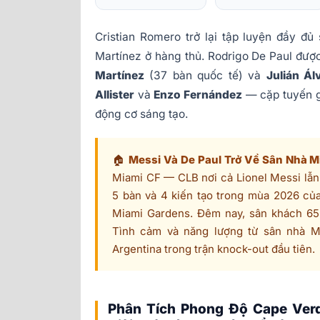
Cristian Romero trở lại tập luyện đầy đ
Martínez ở hàng thủ. Rodrigo De Paul được
Martínez
(37 bàn quốc tế) và
Julián Ál
Allister
và
Enzo Fernández
— cặp tuyến gi
động cơ sáng tạo.
🏠
Messi Và De Paul Trở Về Sân Nhà M
Miami CF — CLB nơi cả Lionel Messi lẫn 
5 bàn và 4 kiến tạo trong mùa 2026 của
Miami Gardens. Đêm nay, sân khách 65,
Tình cảm và năng lượng từ sân nhà M
Argentina trong trận knock-out đầu tiên.
Phân Tích Phong Độ Cape Verd