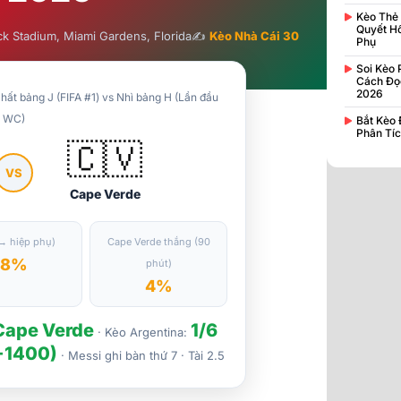
Kèo Thẻ 
Quyết H
ck Stadium, Miami Gardens, Florida
✍️
Kèo Nhà Cái 30
Phụ
Soi Kèo 
Cách Đọ
2026
Nhất bảng J (FIFA #1) vs Nhì bảng H (Lần đầu
WC)
Bắt Kèo 
Phân Tíc
🇨🇻
VS
Cape Verde
→ hiệp phụ)
Cape Verde thắng (90
8%
phút)
4%
Cape Verde
1/6
· Kèo Argentina:
(+1400)
· Messi ghi bàn thứ 7 · Tài 2.5