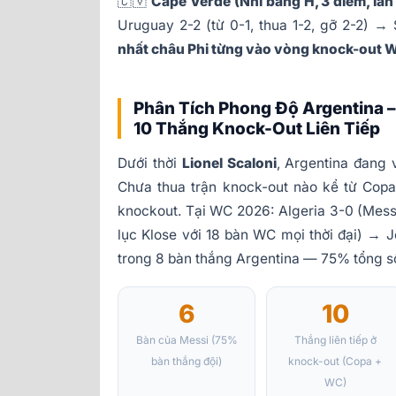
🇨🇻
Cape Verde (Nhì bảng H, 3 điểm, lầ
Uruguay 2-2 (từ 0-1, thua 1-2, gỡ 2-2) 
nhất châu Phi từng vào vòng knock-out 
Phân Tích Phong Độ Argentina –
10 Thắng Knock-Out Liên Tiếp
Dưới thời
Lionel Scaloni
, Argentina đang
Chưa thua trận knock-out nào kể từ Copa
knockout. Tại WC 2026: Algeria 3-0 (Messi
lục Klose với 18 bàn WC mọi thời đại) → J
trong 8 bàn thắng Argentina — 75% tổng số
6
10
Bàn của Messi (75%
Thắng liên tiếp ở
bàn thắng đội)
knock-out (Copa +
WC)