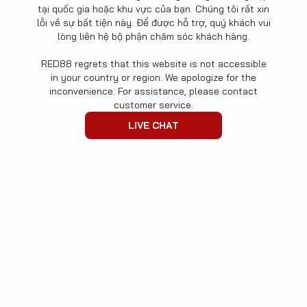
tại quốc gia hoặc khu vực của bạn. Chúng tôi rất xin
lỗi về sự bất tiện này. Để được hỗ trợ, quý khách vui
lòng liên hệ bộ phận chăm sóc khách hàng.
RED88 regrets that this website is not accessible
in your country or region. We apologize for the
inconvenience. For assistance, please contact
customer service.
LIVE CHAT