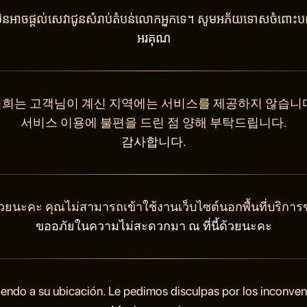
ុំមិនអាចផ្តល់សេវាជូនសំរាប់តំបន់លោកអ្នកទេ។ សូមអភ័យទោសចំពោះបញ
អរគុណ
희는 고객님이 계신 지역에는 서비스를 제공하지 않습니
서비스 이용에 불편을 드린 점 양해 부탁드립니다.
감사합니다.
วยนะคะ คุณไม่สามารถเข้าใช้งานเว็บไซต์นอกพื้นที่บริการ
ขออภัยในความไม่สะดวกมา ณ ที่นี้ด้วยนะคะ
endo a su ubicación. Le pedimos disculpas por los inconve