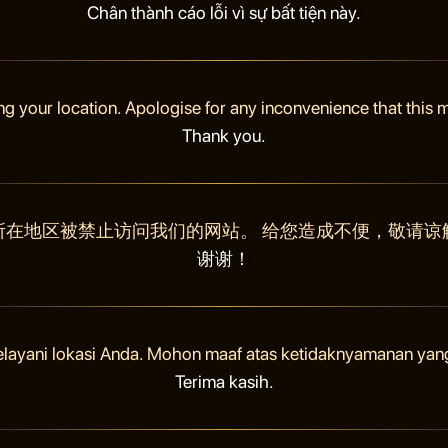
Chân thành cáo lỗi vì sự bất tiện này.
ng your location. Apologise for any inconvenience that this
Thank you.
所在地区被禁止访问我们的网站。 给您造成不便，敬请谅
谢谢！
elayani lokasi Anda. Mohon maaf atas ketidaknyamanan yan
Terima kasih.