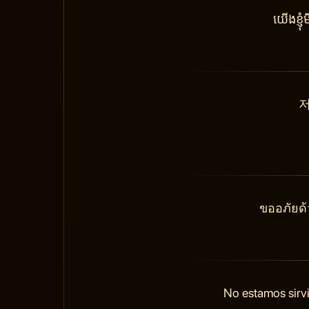
យើងខ្ញ
저
ขออภัยด้
No estamos sirvi