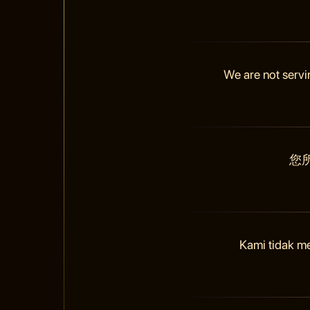
We are not servi
您
Kami tidak m