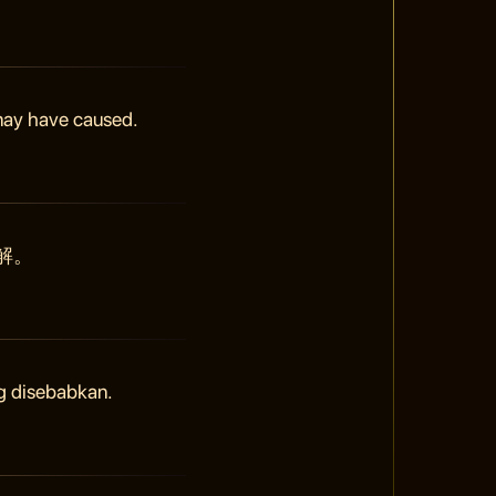
 may have caused.
解。
g disebabkan.