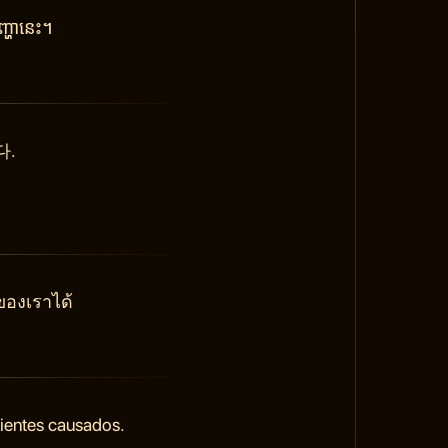
្ហានេះ។
다.
ของเราได้
nientes causados.