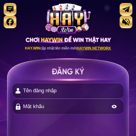
HAY.WIN
cập nhật tên miền mới
HAYWIN.NETWORK