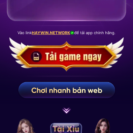
Vào link
HAYWIN.NETWORK
để tải app chính hãng.