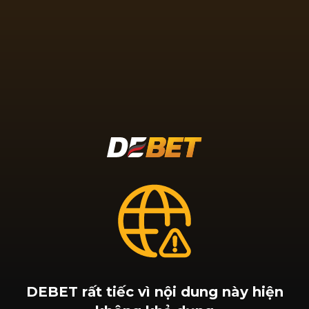
DEBET rất tiếc vì nội dung này hiện